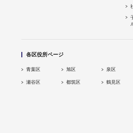
各区役所ページ
青葉区
旭区
泉区
瀬谷区
都筑区
鶴見区