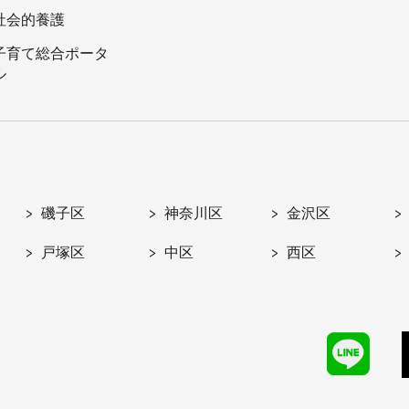
社会的養護
子育て総合ポータ
ル
磯子区
神奈川区
金沢区
戸塚区
中区
西区