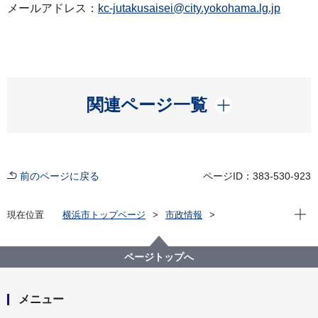
メールアドレス：
kc-jutakusaisei@city.yokohama.lg.jp
開く
関連ページ一覧
前のページに戻る
ページID：383-530-923
現在位
現在位置
横浜市トップページ
市政情報
広報・広聴・報道
記者発表
建築局
記者発表 2025年度
マップ片手に洋光台のまちをお散歩 横浜市とUR都市
ページトップへ
機構が連携して『洋光台お散歩マップ』を作成しまし
た！
メニュー