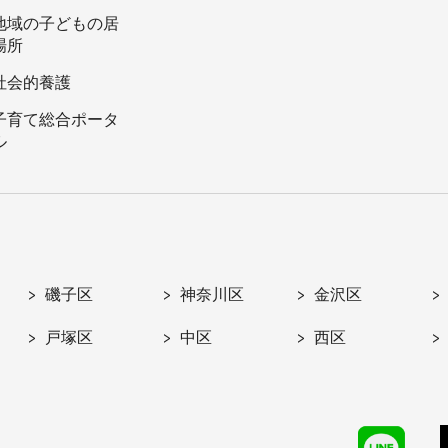
地域の子どもの居
場所
社会的養護
子育て総合ポータ
ル
磯子区
神奈川区
金沢区
戸塚区
中区
西区