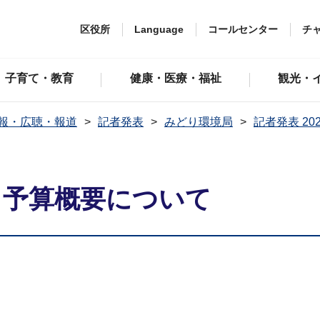
区役所
Language
コールセンター
チ
子育て・教育
健康・医療・福祉
観光・
報・広聴・報道
記者発表
みどり環境局
記者発表 20
 予算概要について