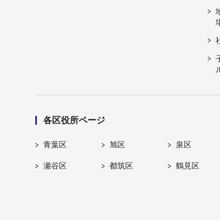
各区役所ページ
青葉区
旭区
泉区
瀬谷区
都筑区
鶴見区