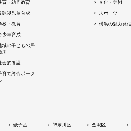
保育・幼児教育
文化・芸術
放課後児童育成
スポーツ
学校・教育
横浜の魅力発
青少年育成
地域の子どもの居
場所
社会的養護
子育て総合ポータ
ル
磯子区
神奈川区
金沢区