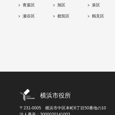
青葉区
旭区
泉区
瀬谷区
都筑区
鶴見区
横浜市役所
〒231-0005
横浜市中区本町6丁目50番地の10
法人番号：3000020141003