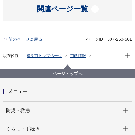
開く
関連ページ一覧
前のページに戻る
ページID：507-250-561
現在位
現在位置
横浜市トップページ
市政情報
広報・広聴・報道
記者発表
みどり環境局
記者発表 2021年度
「金沢八景権現山公園」が４月１日(金曜日)より開園し
ページトップへ
ます！
メニュー
開く
防災・救急
開く
くらし・手続き