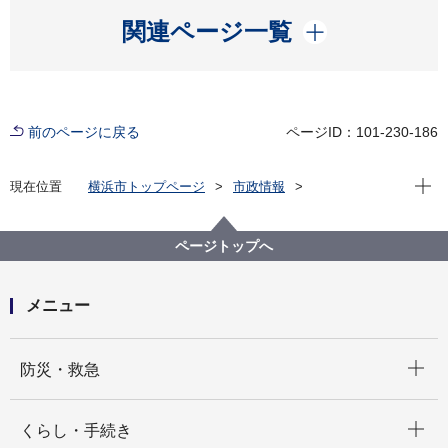
開く
関連ページ一覧
前のページに戻る
ページID：101-230-186
現在位
現在位置
横浜市トップページ
市政情報
広報・広聴・報道
記者発表
みどり環境局
記者発表 2021年度
冬を彩る よこはま 花の祭典 第50回横浜花き展覧会
ページトップへ
を開催します！
メニュー
開く
防災・救急
開く
くらし・手続き