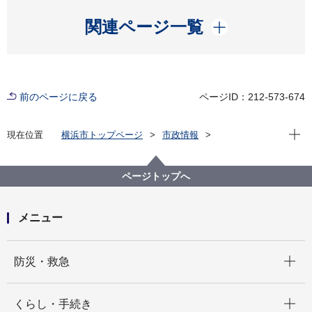
開く
関連ページ一覧
前のページに戻る
ページID：212-573-674
現在位
現在位置
横浜市トップページ
市政情報
広報・広聴・報道
記者発表
みどり環境局
記者発表 2021年度
横浜市塗装事業協同組合のＣＳＲ活動により公園の施
ページトップへ
設が美しく塗装されました
メニュー
開く
防災・救急
開く
くらし・手続き