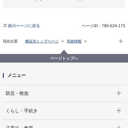
前のページに戻る
ページID：780-524-173
現在位
現在位置
横浜市トップページ
市政情報
広報・広聴・報道
記者発表
みどり環境局
記者発表 2021年度
環境に関する市民意識調査の結果がまとまりました
ページトップへ
メニュー
開く
防災・救急
開く
くらし・手続き
開く