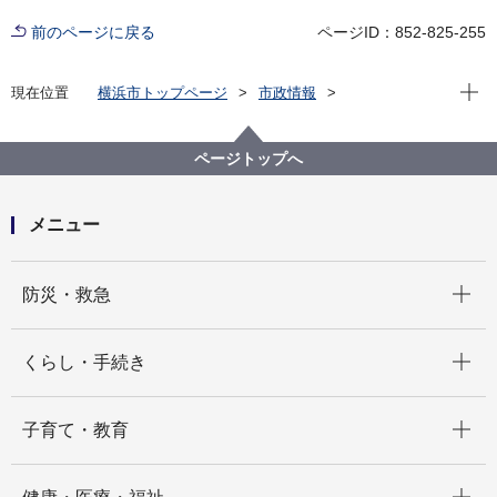
前のページに戻る
ページID：852-825-255
現在位
現在位置
横浜市トップページ
市政情報
広報・広聴・報道
記者発表
脱炭素・GREEN×EXPO推進局
記者発表 2022年度
ページトップへ
「横浜市地球温暖化対策実行計画」及び「横浜市地球
温暖化対策実行計画（市役所編）」を改定しました
メニュー
開く
防災・救急
開く
くらし・手続き
開く
子育て・教育
開く