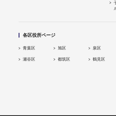
各区役所ページ
青葉区
旭区
泉区
瀬谷区
都筑区
鶴見区