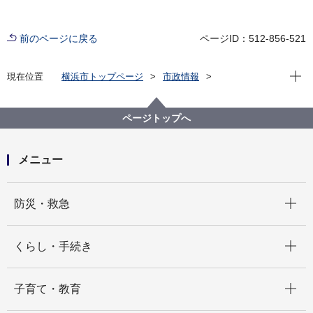
前のページに戻る
ページID：512-856-521
現在位
現在位置
横浜市トップページ
市政情報
広報・広聴・報道
記者発表
脱炭素・GREEN×EXPO推進局
記者発表 2022年度
ページトップへ
照明LED化ESCO事業の第１弾！消防署等72施設を
LED化する事業者を選定しました
メニュー
開く
防災・救急
開く
くらし・手続き
開く
子育て・教育