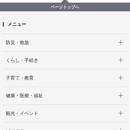
脱炭素・GREEN×EXPO推進局
記者発表 2022年度
ページトップへ
国の地域脱炭素移行・再エネ推進交付金（重点対策加
速化事業）の活用に係る事業者等からの事業計画を募
集します
メニュー
開く
防災・救急
開く
くらし・手続き
開く
子育て・教育
開く
健康・医療・福祉
開く
観光・イベント
開く