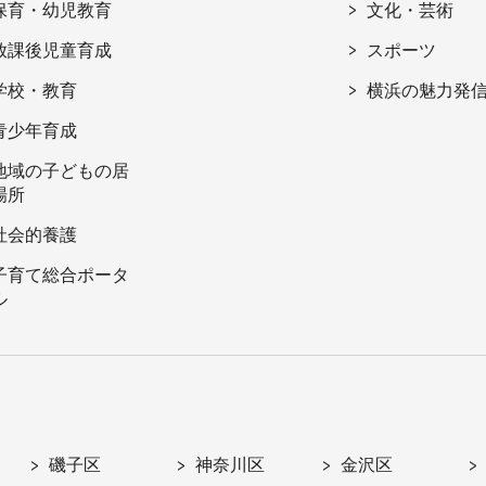
保育・幼児教育
文化・芸術
放課後児童育成
スポーツ
学校・教育
横浜の魅力発
青少年育成
地域の子どもの居
場所
社会的養護
子育て総合ポータ
ル
磯子区
神奈川区
金沢区