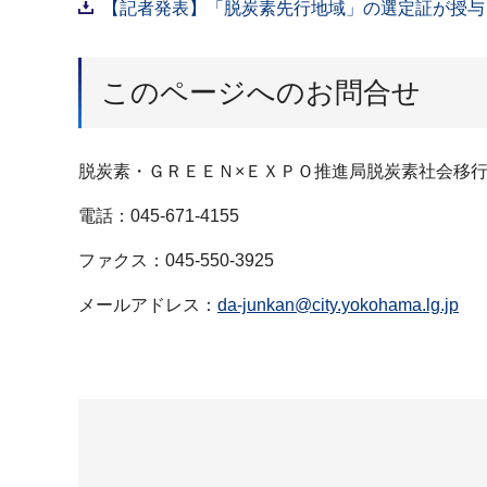
【記者発表】「脱炭素先行地域」の選定証が授与さ
このページへのお問合せ
脱炭素・ＧＲＥＥＮ×ＥＸＰＯ推進局脱炭素社会移
電話：045-671-4155
ファクス：045-550-3925
メールアドレス：
da-junkan@city.yokohama.lg.jp