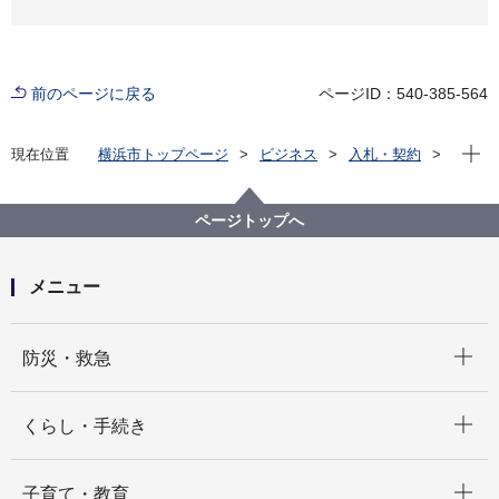
前のページに戻る
ページID：540-385-564
現在位
現在位置
横浜市トップページ
ビジネス
入札・契約
プロポーザル等の発注情報
2025年度
委託
こども青少年局
【入札結果公表】【公募型指名競争入札】令和７年度
ページトップへ
不適切保育に関する専用相談窓口業務委託
メニュー
開く
防災・救急
開く
くらし・手続き
開く
子育て・教育