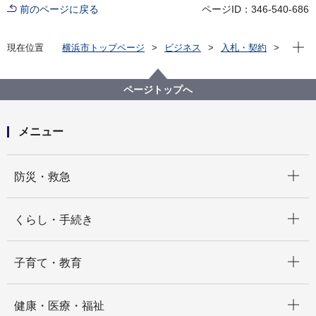
前のページに戻る
ページID：346-540-686
現在位
現在位置
横浜市トップページ
ビジネス
入札・契約
プロポーザル等の発注情報
2025年度
委託
こども青少年局
【入札結果掲載】【公募型指名競争入札】上矢部小学
ページトップへ
校放課後キッズクラブ床張替委託
メニュー
開く
防災・救急
開く
くらし・手続き
開く
子育て・教育
開く
健康・医療・福祉