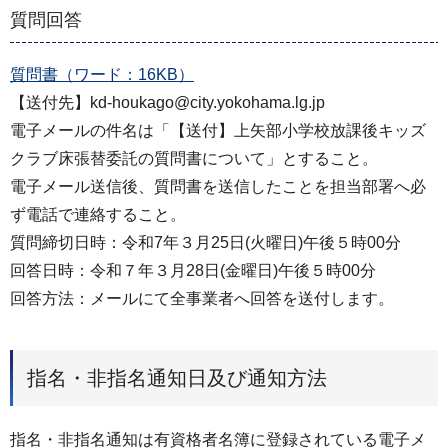
質問回答
質問書（ワード：16KB）
【送付先】kd-houkago@city.yokohama.lg.jp
電子メールの件名は「【送付】上矢部小学校放課後キッズ
クラブ床張替委託の質問書について」とすること。
電子メール送信後、質問書を送信したことを担当部署へ必
ず電話で連絡すること。
質問締切日時：令和7年３月25日(火曜日)午後５時00分
回答日時：令和７年３月28日(金曜日)午後５時00分
回答方法：メールにて全事業者へ回答を送付します。
指名・非指名通知日及び通知方法
指名・非指名通知は有資格者名簿に登録されている電子メ