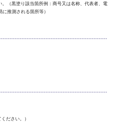
い。（黒塗り該当箇所例：商号又は名称、代表者、電
易に推測される箇所等）
）
てください。）