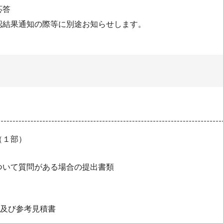
応答
認結果通知の際等に別途お知らせします。
（１部）
について質問がある場合の提出書類
）
及び参考見積書