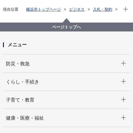
現在位
現在位置
横浜市トップページ
ビジネス
入札・契約
プロポーザル等の発注情報
2025年度
委託
こども青少年局
【入札結果掲載】【公募型指名競争入札】横浜深谷台
ページトップへ
小学校放課後キッズクラブエアコン設置委託
メニュー
開く
防災・救急
開く
くらし・手続き
開く
子育て・教育
開く
健康・医療・福祉
開く