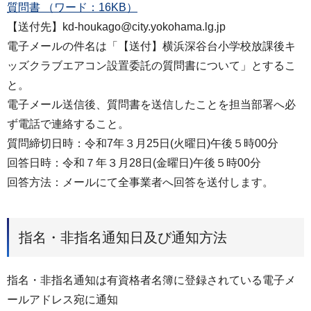
質問書 （ワード：16KB）
【送付先】kd-houkago@city.yokohama.lg.jp
電子メールの件名は「【送付】横浜深谷台小学校放課後キ
ッズクラブエアコン設置委託の質問書について」とするこ
と。
電子メール送信後、質問書を送信したことを担当部署へ必
ず電話で連絡すること。
質問締切日時：令和7年３月25日(火曜日)午後５時00分
回答日時：令和７年３月28日(金曜日)午後５時00分
回答方法：メールにて全事業者へ回答を送付します。
指名・非指名通知日及び通知方法
指名・非指名通知は有資格者名簿に登録されている電子メ
ールアドレス宛に通知