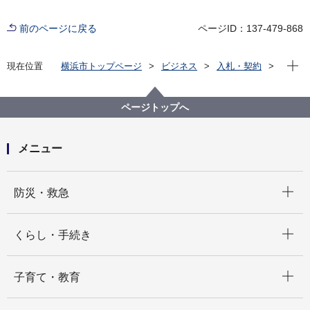
前のページに戻る
ページID：137-479-868
現在位
現在位置
横浜市トップページ
ビジネス
入札・契約
プロポーザル等の発注情報
2025年度
委託
こども青少年局
【入札結果掲載】【公募型指名競争入札】令和７年度
ページトップへ
放課後キッズクラブの施設設備調査業務委託
メニュー
開く
防災・救急
開く
くらし・手続き
開く
子育て・教育
開く