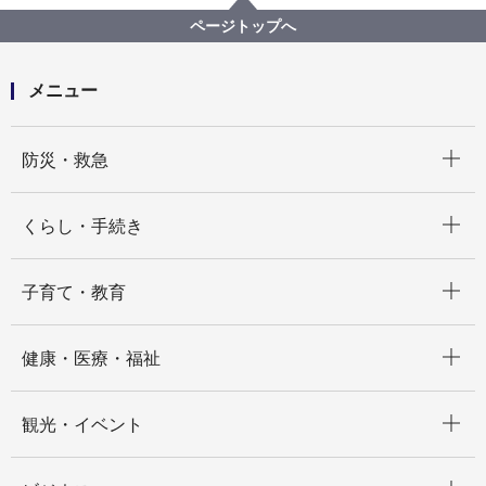
こども青少年局
【入札結果掲載】南部児童相談所一時保護所 児童指
ページトップへ
導業務人材派遣
メニュー
開く
防災・救急
開く
くらし・手続き
開く
子育て・教育
開く
健康・医療・福祉
開く
観光・イベント
開く