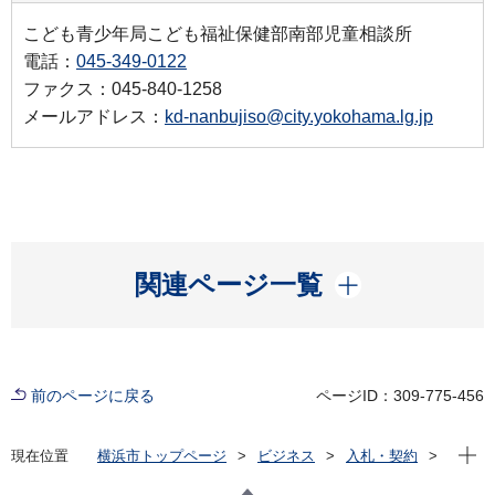
こども青少年局こども福祉保健部南部児童相談所
電話：
045-349-0122
ファクス：045-840-1258
メールアドレス：
kd-nanbujiso@city.yokohama.lg.jp
開く
関連ページ一覧
前のページに戻る
ページID：309-775-456
現在位
現在位置
横浜市トップページ
ビジネス
入札・契約
プロポーザル等の発注情報
2025年度
委託