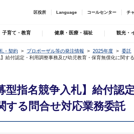
区役所
Language
コールセンター
チ
子育て・教育
健康・医療・福祉
観光・
札・契約
プロポーザル等の発注情報
2025年度
委託
札】給付認定・利用調整事務及び幼児教育・保育無償化に関す
募型指名競争入札】給付認
関する問合せ対応業務委託