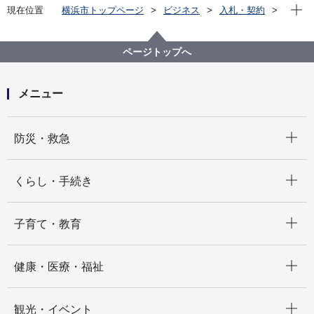
現在位
現在位置
横浜市トップページ
ビジネス
入札・契約
プロポーザル等の発注情報
2025年度
委託
こども青少年局
【公募型見積合せ】寄り添い型生活支援事業受託者等
ページトップへ
に対する研修等の実施業務委託
メニュー
開く
防災・救急
開く
くらし・手続き
開く
子育て・教育
開く
健康・医療・福祉
開く
観光・イベント