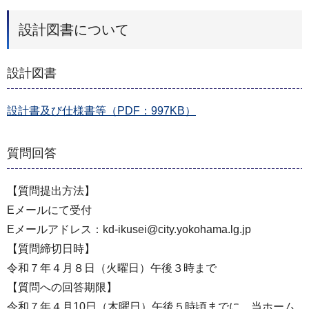
設計図書について
設計図書
設計書及び仕様書等（PDF：997KB）
質問回答
【質問提出⽅法】
Eメールにて受付
Eメールアドレス：kd-ikusei@city.yokohama.lg.jp
【質問締切⽇時】
令和７年４⽉８⽇（火曜⽇）午後３時まで
【質問への回答期限】
令和７年４⽉10⽇（木曜⽇）午後５時頃までに、当ホーム