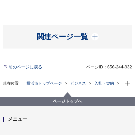
開く
関連ページ一覧
前のページに戻る
ページID：656-244-932
現在位
現在位置
横浜市トップページ
ビジネス
入札・契約
プロポーザル等の発注情報
2025年度
委託
こども青少年局
【入札結果掲載】【公募型指名競争入札】令和７年
ページトップへ
度 民間保育所等工事検査業務委託
メニュー
開く