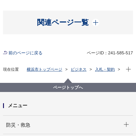
開く
関連ページ一覧
前のページに戻る
ページID：241-585-517
現在位
現在位置
横浜市トップページ
ビジネス
入札・契約
プロポーザル等の発注情報
2025年度
委託
こども青少年局
【公募型指名競争入札】令和７年度Ｂ型肝炎定期検診
ページトップへ
及びワクチン接種業務委託
メニュー
開く
防災・救急