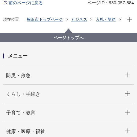
前のページに戻る
ページID：930-057-884
現在位
現在位置
横浜市トップページ
ビジネス
入札・契約
プロポーザル等の発注情報
2024年度
委託
資源循環局
【入札結果掲載】【一般競争入札（WTO）】「ごみと
ページトップへ
資源物の分け方・出し方」リーフレット全戸配布委託
（その１）
メニュー
開く
防災・救急
開く
くらし・手続き
開く
子育て・教育
開く
健康・医療・福祉