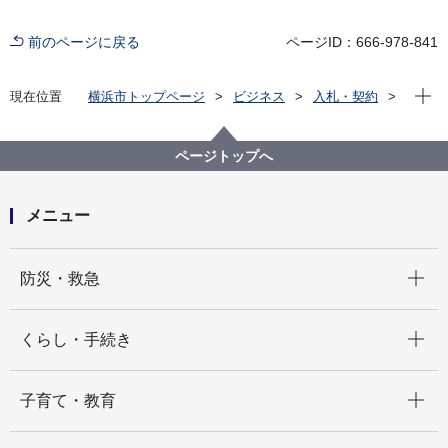
前のページに戻る
ページID：666-978-841
現在位
現在位置
横浜市トップページ
ビジネス
入札・契約
プロポーザル等の発注情報
2024年度
委託
資源循環局
【入札結果掲載】栄区プラスチック収集運搬業務委託
ページトップへ
メニュー
開く
防災・救急
開く
くらし・手続き
開く
子育て・教育
開く