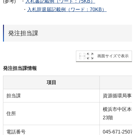
(参考) ・
入札書記載例（ワード：75KB）
・
入札辞退届記載例（ワード：70KB）
発注担当課
画面サイズで表示
発注担当課情報
項目
担当課
資源循環局事
横浜市中区本町
住所
23階
電話番号
045-671-2507