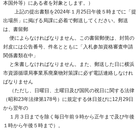
本国外等）にある者を対象とします。）
上記の提出書類を2024年１月25日午後５時までに「提
出場所」に掲げる局課に必着で郵送してください。郵送
は、書留郵
便によらなければなりません。この書留郵便は、封筒の
封皮には公告番号、件名とともに「入札参加資格審査申請
関係書類在中」
と朱書しなければなりません。また、郵送した日に横浜
市資源循環局事業系廃棄物対策課に必ず電話連絡しなけれ
ばなりません
（ただし、日曜日、土曜日及び国民の祝日に関する法律
（昭和23年法律第178号）に規定する休日並びに12月29日
から翌年の
１月３日までを除く毎日午前９時から正午まで及び午後
１時から午後５時まで）。