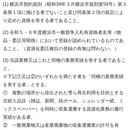
(1) 横浜市契約規則（昭和39年３月横浜市規則第59号）第３
条第１項に掲げる者でないこと及び同条第２項の規定によ
り定めた資格を有する者であること。
(2) 令和５・６年度横浜市一般競争入札有資格者名簿（物
品・委託等関係）において登録が認められているものであ
ること。（資源化委託種目の登録の有無は問わない。）
(3) 当該業務又はこれと同種の業務実績を有する者であるこ
と。
※下記①又は②のいずれかを満たす者を「同種の業務実績
を有する者」とする。
① 複数の場所から排出された専ら再生利用を目的とする
古紙５品目（雑誌、新聞、段ボール、シュレッダー紙、ミ
ックスペーパー）を同時に収集運搬する資源化業務の履行
実績がある者。
② 一般廃棄物又は産業廃棄物の収集運搬業の許可を有