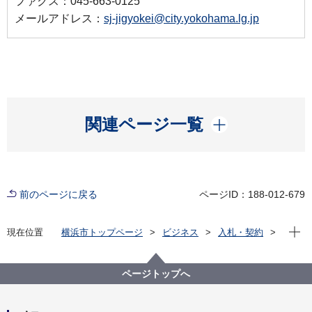
ファクス：045-663-0125
メールアドレス：
sj-jigyokei@city.yokohama.lg.jp
開く
関連ページ一覧
前のページに戻る
ページID：188-012-679
現在位
現在位置
横浜市トップページ
ビジネス
入札・契約
プロポーザル等の発注情報
2024年度
委託
資源循環局
【入札結果掲載】【一般競争入札】本市施設資源物
ページトップへ
（古紙）上半期収集運搬資源化業務委託（第５ブロッ
ク）