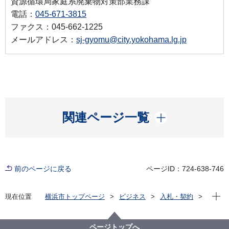
資源循環局家庭系廃棄物対策部業務課
電話：
045-671-3815
ファクス：045-662-1225
メールアドレス：
sj-gyomu@city.yokohama.lg.jp
開く
関連ページ一覧
前のページに戻る
ページID：724-638-746
現在位
現在位置
横浜市トップページ
ビジネス
入札・契約
プロポーザル等の発注情報
2024年度
委託
資源循環局
【入札結果掲載】プラスチックごみの分別ルール変更
ページトップへ