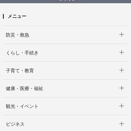
の周知に関する交通広告掲出（後発区用）
メニュー
開く
防災・救急
開く
くらし・手続き
開く
子育て・教育
開く
健康・医療・福祉
開く
観光・イベント
開く
ビジネス