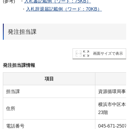
(参考) ・
入札書記載例（ワード：75KB）
・
入札辞退届記載例（ワード：70KB）
発注担当課
画面サイズで表示
発注担当課情報
項目
担当課
資源循環局事
横浜市中区本町
住所
23階
電話番号
045-671-2507