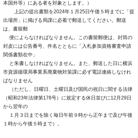
本国外等）にある者を対象とします。）
上記の提出書類を2024年１月25日午後５時までに「提
出場所」に掲げる局課に必着で郵送してください。郵送
は、書留郵
便によらなければなりません。この書留郵便は、封筒の
封皮には公告番号、件名とともに「入札参加資格審査申請
関係書類在中」
と朱書しなければなりません。また、郵送した日に横浜
市資源循環局事業系廃棄物対策課に必ず電話連絡しなけれ
ばなりません
（ただし、日曜日、土曜日及び国民の祝日に関する法律
（昭和23年法律第178号）に規定する休日並びに12月29日
から翌年の
１月３日までを除く毎日午前９時から正午まで及び午後
１時から午後５時まで）。