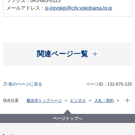
ファクス：045-663-0125
メールアドレス：
sj-jigyokei@city.yokohama.lg.jp
開く
関連ページ一覧
前のページに戻る
ページID：132-875-125
現在位
現在位置
横浜市トップページ
ビジネス
入札・契約
プロポーザル等の発注情報
2024年度
委託
資源循環局
【入札結果掲載】【一般競争入札】本市施設資源物
ページトップへ
（古紙）上半期収集運搬資源化業務委託（第６ブロッ
ク）