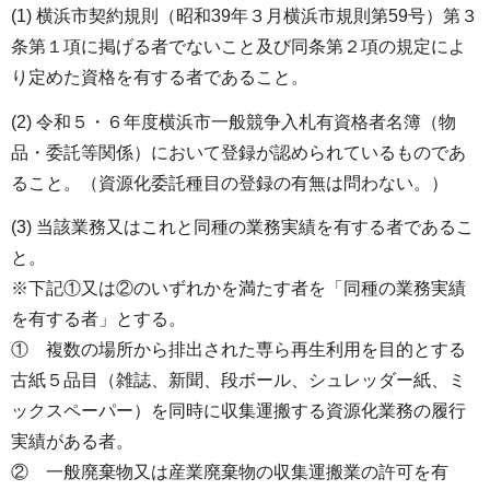
(1) 横浜市契約規則（昭和39年３月横浜市規則第59号）第３
条第１項に掲げる者でないこと及び同条第２項の規定によ
り定めた資格を有する者であること。
(2) 令和５・６年度横浜市一般競争入札有資格者名簿（物
品・委託等関係）において登録が認められているものであ
ること。（資源化委託種目の登録の有無は問わない。）
(3) 当該業務又はこれと同種の業務実績を有する者であるこ
と。
※下記①又は②のいずれかを満たす者を「同種の業務実績
を有する者」とする。
① 複数の場所から排出された専ら再生利用を目的とする
古紙５品目（雑誌、新聞、段ボール、シュレッダー紙、ミ
ックスペーパー）を同時に収集運搬する資源化業務の履行
実績がある者。
② 一般廃棄物又は産業廃棄物の収集運搬業の許可を有