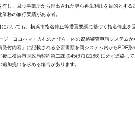
を有し、且つ事業所から排出された専ら再生利用を目的とする
化業務の履行実績がある者。
ずれの日においても、横浜市指名停止等措置要綱に基づく指名停止
ページ「ヨコハマ・入札のとびら」内の資格審査申請システム
請受付内容」に記載される必要書類を同システム内からPDF形
浜市財政局契約第二課 (045(671)2186) に必ず連絡し
の追加提出を求める場合があります。