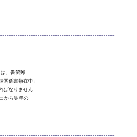
郵送は、書留郵
請関係書類在中」
ればなりません
9日から翌年の