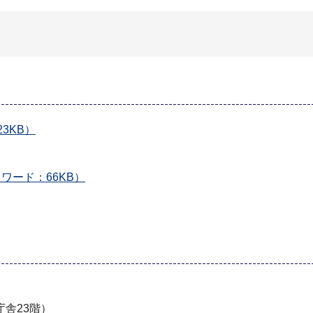
3KB）
ワード：66KB）
舎23階）