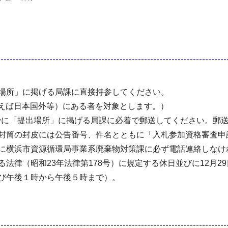
所」に掲げる局課に直接持参してください。
例えば日本国外等）にある者を対象とします。）
でに「提出場所」に掲げる局課に必着で郵送してください。
筒の封皮には公告番号、件名とともに「入札参加資格審査申
に横浜市資源循環局事業系廃棄物対策課に必ず電話連絡しなけ
律（昭和23年法律第178号）に規定する休日並びに12月2
び午後１時から午後５時まで）。