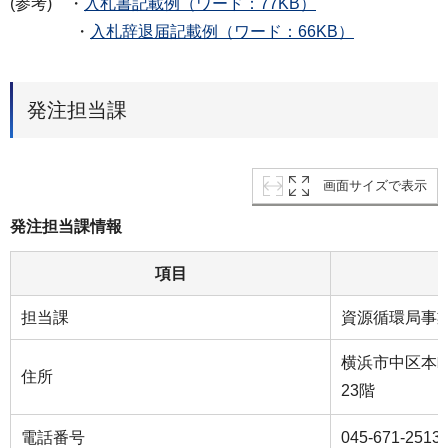
(参考) ・
入札書記載例（ワード：77KB）
・
入札辞退届記載例（ワード：66KB）
発注担当課
画面サイズで表示
発注担当課情報
項目
担当課
資源循環局事
横浜市中区本町
住所
23階
電話番号
045-671-2513