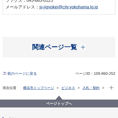
ファクス：045-663-0125
メールアドレス：
sj-jigyokei@city.yokohama.lg.jp
開く
関連ページ一覧
前のページに戻る
ページID：109-860-252
現在位
現在位置
横浜市トップページ
ビジネス
入札・契約
プロポーザル等の発注情報
2024年度
委託
資源循環局
【一般競争入札】 本市施設資源物（古紙）下半期収
ページトップへ
集運搬資源化業務委託（第５ブロック）