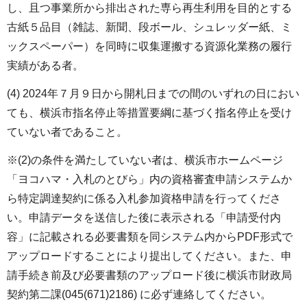
し、且つ事業所から排出された専ら再生利用を目的とする
古紙５品目（雑誌、新聞、段ボール、シュレッダー紙、ミ
ックスペーパー）を同時に収集運搬する資源化業務の履行
実績がある者。
(4) 2024年７月９日から開札日までの間のいずれの日におい
ても、横浜市指名停止等措置要綱に基づく指名停止を受け
ていない者であること。
※(2)の条件を満たしていない者は、横浜市ホームページ
「ヨコハマ・入札のとびら」内の資格審査申請システムか
ら特定調達契約に係る入札参加資格申請を行ってくださ
い。申請データを送信した後に表示される「申請受付内
容」に記載される必要書類を同システム内からPDF形式で
アップロードすることにより提出してください。また、申
請手続き前及び必要書類のアップロード後に横浜市財政局
契約第二課(045(671)2186) に必ず連絡してください。