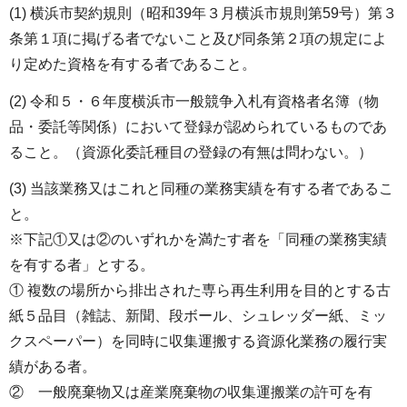
(1) 横浜市契約規則（昭和39年３月横浜市規則第59号）第３
条第１項に掲げる者でないこと及び同条第２項の規定によ
り定めた資格を有する者であること。
(2) 令和５・６年度横浜市一般競争入札有資格者名簿（物
品・委託等関係）において登録が認められているものであ
ること。（資源化委託種目の登録の有無は問わない。）
(3) 当該業務又はこれと同種の業務実績を有する者であるこ
と。
※下記①又は②のいずれかを満たす者を「同種の業務実績
を有する者」とする。
① 複数の場所から排出された専ら再生利用を目的とする古
紙５品目（雑誌、新聞、段ボール、シュレッダー紙、ミッ
クスペーパー）を同時に収集運搬する資源化業務の履行実
績がある者。
② 一般廃棄物又は産業廃棄物の収集運搬業の許可を有