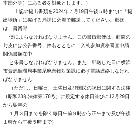
本国外等）にある者を対象とします。）
上記の提出書類を2024年７月19日午後５時までに「提
出場所」に掲げる局課に必着で郵送してください。郵送
は、書留郵
便によらなければなりません。この書留郵便は、封筒の
封皮には公告番号、件名とともに「入札参加資格審査申請
関係書類在中」
と朱書しなければなりません。また、郵送した日に横浜
市資源循環局事業系廃棄物対策課に必ず電話連絡しなけれ
ばなりません
（ただし、日曜日、土曜日及び国民の祝日に関する法律
（昭和23年法律第178号）に規定する休日並びに12月29日
から翌年の
１月３日までを除く毎日午前９時から正午まで及び午後
１時から午後５時まで）。