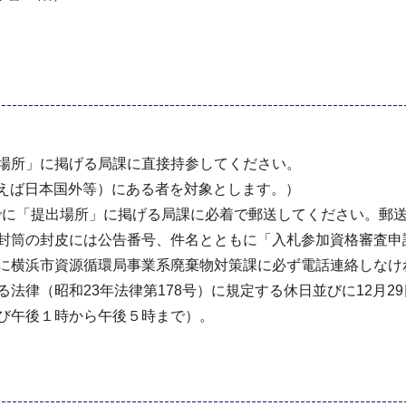
所」に掲げる局課に直接持参してください。
例えば日本国外等）にある者を対象とします。）
でに「提出場所」に掲げる局課に必着で郵送してください。
筒の封皮には公告番号、件名とともに「入札参加資格審査申
に横浜市資源循環局事業系廃棄物対策課に必ず電話連絡しなけ
律（昭和23年法律第178号）に規定する休日並びに12月2
び午後１時から午後５時まで）。