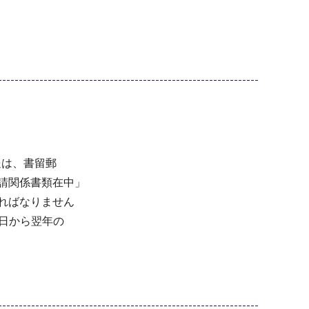
郵送は、書留郵
請関係書類在中」
ればなりません
9日から翌年の