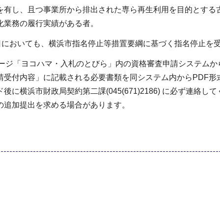
を有し、且つ事業所から排出された専ら再生利用を目的とする
化業務の履行実績がある者。
れの日においても、横浜市指名停止等措置要綱に基づく指名停止
ページ「ヨコハマ・入札のとびら」内の資格審査申請システム
請受付内容」に記載される必要書類を同システム内からPDF形
横浜市財政局契約第二課(045(671)2186) に必ず連絡し
の追加提出を求める場合があります。