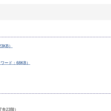
3KB）
ワード：68KB）
舎23階）