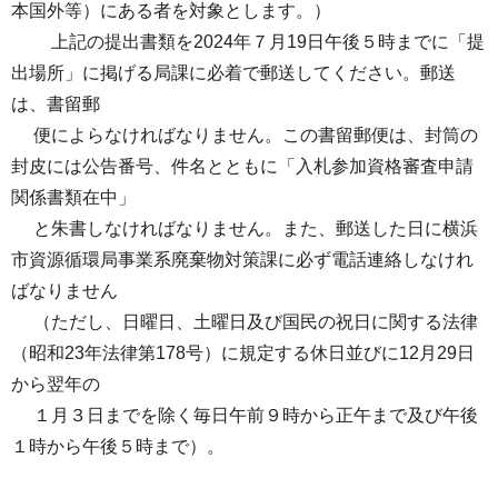
本国外等）にある者を対象とします。）
上記の提出書類を2024年７月19日午後５時までに「提
出場所」に掲げる局課に必着で郵送してください。郵送
は、書留郵
便によらなければなりません。この書留郵便は、封筒の
封皮には公告番号、件名とともに「入札参加資格審査申請
関係書類在中」
と朱書しなければなりません。また、郵送した日に横浜
市資源循環局事業系廃棄物対策課に必ず電話連絡しなけれ
ばなりません
（ただし、日曜日、土曜日及び国民の祝日に関する法律
（昭和23年法律第178号）に規定する休日並びに12月29日
から翌年の
１月３日までを除く毎日午前９時から正午まで及び午後
１時から午後５時まで）。