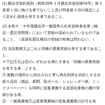
(1) 横浜市契約規則（昭和39年３月横浜市規則第59号）第３
条第１項に掲げる者でないこと及び同条第２項の規定によ
り定めた資格を有する者であること。
(2) 令和５・６年度横浜市一般競争入札有資格者名簿（物
品・委託等関係）において登録が認められているものであ
ること。（資源化委託種目の登録の有無は問わない。）
(3) 当該業務又はこれと同種の業務実績を有する者であるこ
と。
※下記①又は②のいずれかを満たす者を「同種の業務実績
を有する者」とする。
① 複数の場所から排出された専ら再生利用を目的とする古
紙５品目（雑誌、新聞、段ボール、シュレッダー紙、ミッ
クスペーパー）を同時に収集運搬する資源化業務の履行実
績がある者。
② 一般廃棄物又は産業廃棄物の収集運搬業の許可を有