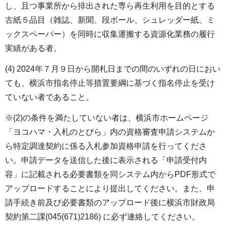
し、且つ事業所から排出された専ら再生利用を目的とする
古紙５品目（雑誌、新聞、段ボール、シュレッダー紙、ミ
ックスペーパー）を同時に収集運搬する資源化業務の履行
実績がある者。
(4) 2024年７月９日から開札日までの間のいずれの日におい
ても、横浜市指名停止等措置要綱に基づく指名停止を受け
ていない者であること。
※(2)の条件を満たしていない者は、横浜市ホームページ
「ヨコハマ・入札のとびら」内の資格審査申請システムか
ら特定調達契約に係る入札参加資格申請を行ってくださ
い。申請データを送信した後に表示される「申請受付内
容」に記載される必要書類を同システム内からPDF形式で
アップロードすることにより提出してください。また、申
請手続き前及び必要書類のアップロード後に横浜市財政局
契約第二課(045(671)2186) に必ず連絡してください。