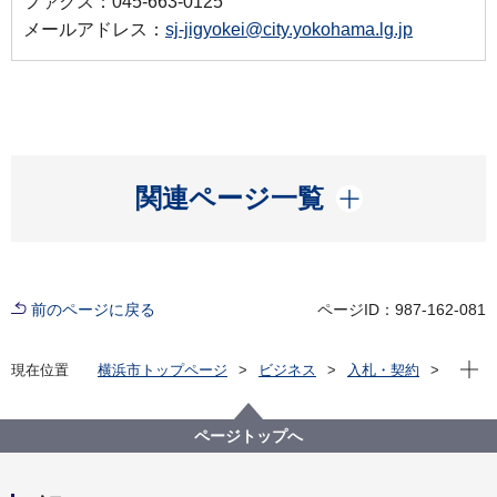
ファクス：045-663-0125
メールアドレス：
sj-jigyokei@city.yokohama.lg.jp
開く
関連ページ一覧
前のページに戻る
ページID：987-162-081
現在位
現在位置
横浜市トップページ
ビジネス
入札・契約
プロポーザル等の発注情報
2024年度
委託
資源循環局
【一般競争入札】 本市施設資源物（古紙）下半期収
ページトップへ
集運搬資源化業務委託（第４ブロック）