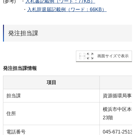
(参考) ・
入札書記載例（ワード：77KB）
・
入札辞退届記載例（ワード：66KB）
発注担当課
画面サイズで表示
発注担当課情報
項目
担当課
資源循環局事
横浜市中区本町
住所
23階
電話番号
045-671-2513