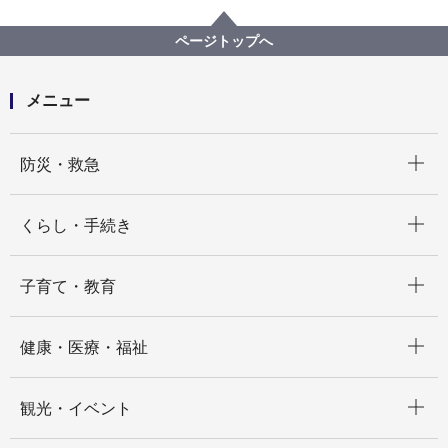
資源循環局
【結果掲載】【公募型プロポーザル】保土ケ谷工場
ページトップへ
（仮称）改築工事 工事監理支援業務委託
メニュー
開く
防災・救急
開く
くらし・手続き
開く
子育て・教育
開く
健康・医療・福祉
開く
観光・イベント