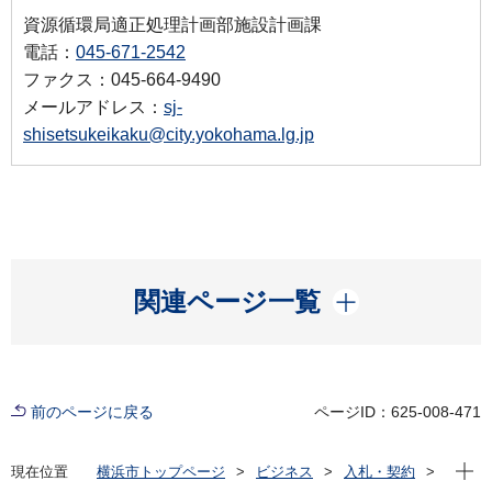
資源循環局適正処理計画部施設計画課
電話：
045-671-2542
ファクス：045-664-9490
メールアドレス：
sj-
shisetsukeikaku@city.yokohama.lg.jp
開く
関連ページ一覧
前のページに戻る
ページID：625-008-471
現在位
現在位置
横浜市トップページ
ビジネス
入札・契約
プロポーザル等の発注情報
2024年度
委託