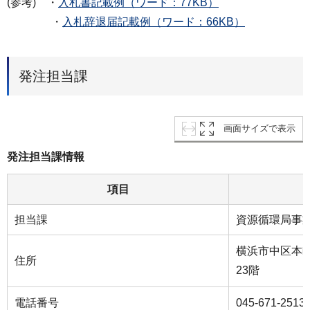
(参考) ・
入札書記載例（ワード：77KB）
・
入札辞退届記載例（ワード：66KB）
発注担当課
画面サイズで表示
発注担当課情報
項目
担当課
資源循環局事
横浜市中区本町
住所
23階
電話番号
045-671-2513