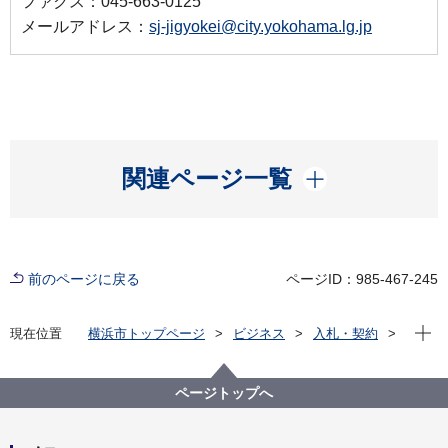
ファクス：045-663-0125
メールアドレス：
sj-jigyokei@city.yokohama.lg.jp
開く
関連ページ一覧
前のページに戻る
ページID：985-467-245
現在位
現在位置
横浜市トップページ
ビジネス
入札・契約
プロポーザル等の発注情報
2024年度
委託
資源循環局
【⼊札結果掲載】本市施設資源物（古紙）下半期収集
ページトップへ
運搬資源化業務委託 （第１ブロック）