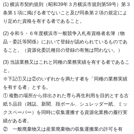
(1) 横浜市契約規則（昭和39年３月横浜市規則第59号）第３
条第１項に掲げる者でないこと及び同条第２項の規定によ
り定めた資格を有する者であること。
(2) 令和５・６年度横浜市一般競争入札有資格者名簿（物
品・委託等関係）において登録が認められているものであ
ること。（資源化委託種目の登録の有無は問わない。）
(3) 当該業務又はこれと同種の業務実績を有する者であるこ
と。
※下記①又は②のいずれかを満たす者を「同種の業務実績
を有する者」とする。
① 複数の場所から排出された専ら再生利用を目的とする古
紙５品目（雑誌、新聞、段ボール、シュレッダー紙、ミッ
クスペーパー）を同時に収集運搬する資源化業務の履行実
績がある者。
② 一般廃棄物又は産業廃棄物の収集運搬業の許可を有