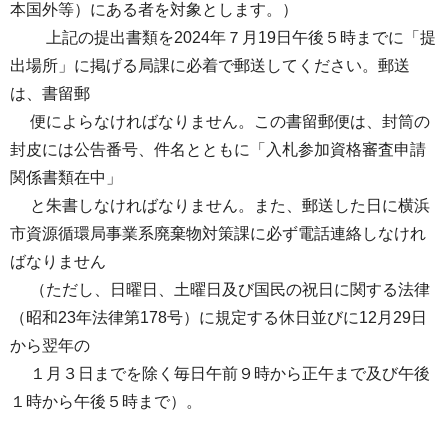
本国外等）にある者を対象とします。）
上記の提出書類を2024年７月19日午後５時までに「提
出場所」に掲げる局課に必着で郵送してください。郵送
は、書留郵
便によらなければなりません。この書留郵便は、封筒の
封皮には公告番号、件名とともに「入札参加資格審査申請
関係書類在中」
と朱書しなければなりません。また、郵送した日に横浜
市資源循環局事業系廃棄物対策課に必ず電話連絡しなけれ
ばなりません
（ただし、日曜日、土曜日及び国民の祝日に関する法律
（昭和23年法律第178号）に規定する休日並びに12月29日
から翌年の
１月３日までを除く毎日午前９時から正午まで及び午後
１時から午後５時まで）。