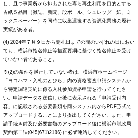
し、且つ事業所から排出された専ら再生利用を目的とする
古紙５品目（雑誌、新聞、段ボール、シュレッダー紙、ミ
ックスペーパー）を同時に収集運搬する資源化業務の履行
実績がある者。
(4) 2024年７月９日から開札日までの間のいずれの日におい
ても、横浜市指名停止等措置要綱に基づく指名停止を受け
ていない者であること。
※(2)の条件を満たしていない者は、横浜市ホームページ
「ヨコハマ・入札のとびら」内の資格審査申請システムか
ら特定調達契約に係る入札参加資格申請を行ってくださ
い。申請データを送信した後に表示される「申請受付内
容」に記載される必要書類を同システム内からPDF形式で
アップロードすることにより提出してください。また、申
請手続き前及び必要書類のアップロード後に横浜市財政局
契約第二課(045(671)2186) に必ず連絡してください。