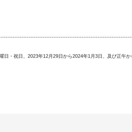
日・祝⽇、2023年12⽉29⽇から2024年1⽉3⽇、及び正午