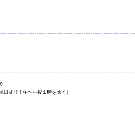
。
で
・祝⽇及び正午〜午後１時を除く）