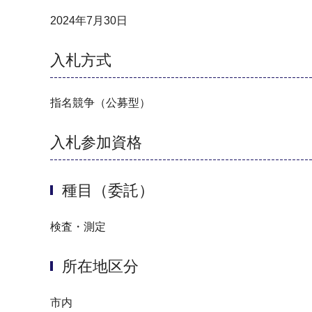
2024年7月30日
入札方式
指名競争（公募型）
入札参加資格
種目（委託）
検査・測定
所在地区分
市内