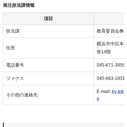
発注担当課情報
項目
担当課
教育委員会事
横浜市中区本町
住所
舎14階
電話番号
045-671-3958
ファクス
045-663-1831
E-mail:
ky-tok
その他の連絡先
p