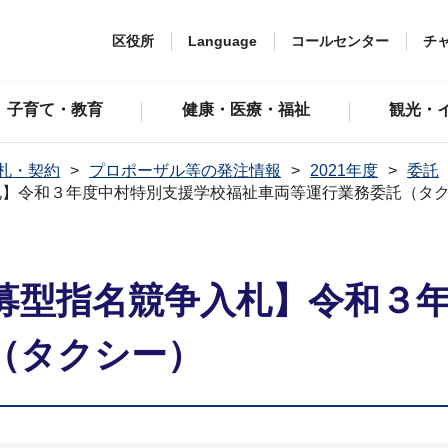
区役所
Language
コールセンター
チ
子育て・教育
健康・医療・福祉
観光・
札・契約
プロポーザル等の発注情報
2021年度
委託
札】令和３年度中村特別支援学校福祉車両等運行業務委託（タ
募型指名競争入札】令和３
（タクシー）