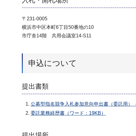
入札・開札場所
〒231-0005
横浜市中区本町6丁目50番地の10
市庁舎14階 共用会議室14‐S11
申込について
提出書類
公募型指名競争入札参加意向申出書（委託用）（
委託業務経歴書（ワード：19KB）
提出場所