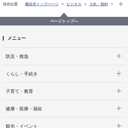
現在位
現在位置
横浜市トップページ
ビジネス
入札・契約
プロポーザル等の発注情報
2021年度
委託
教育委員会事務局
【入札結果掲載】【公募型指名競争入札】令和３年
ページトップへ
度 学校文書配送業務委託
メニュー
開く
防災・救急
開く
くらし・手続き
開く
子育て・教育
開く
健康・医療・福祉
開く
観光・イベント