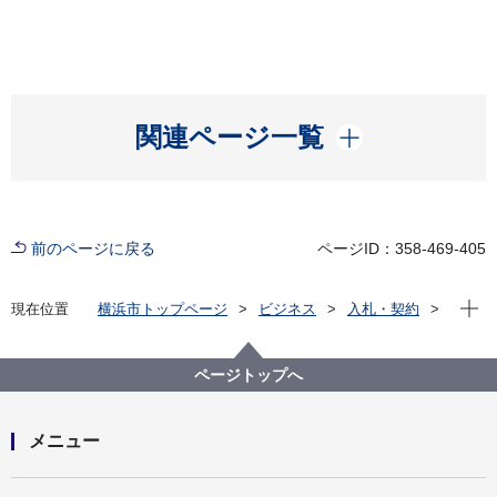
開く
関連ページ一覧
前のページに戻る
ページID：358-469-405
現在位
現在位置
横浜市トップページ
ビジネス
入札・契約
プロポーザル等の発注情報
2021年度
委託
教育委員会事務局
【入札結果：公募型指名競争入札】横浜市国際学生会
ページトップへ
館のエアコン・冷蔵庫の設置等委託業務
メニュー
開く