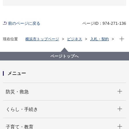
前のページに戻る
ページID：974-271-136
現在位
現在位置
横浜市トップページ
ビジネス
入札・契約
プロポーザル等の発注情報
2021年度
委託
教育委員会事務局
【入札結果掲載】令和３年度横浜市立学校校務用サー
ページトップへ
バ保守業務委託
メニュー
開く
防災・救急
開く
くらし・手続き
開く
子育て・教育