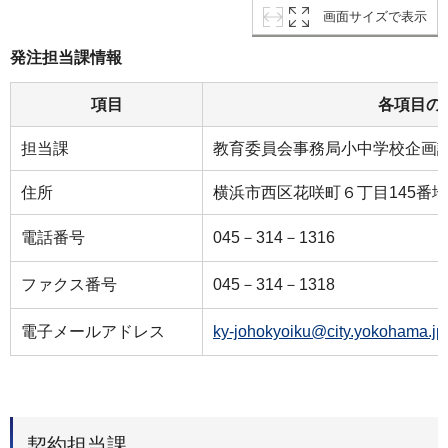
画面サイズで表示
発注担当課情報
項目
各項目の
担当課
教育委員会事務局小中学校企画
住所
横浜市西区花咲町６丁目145番
電話番号
045－314－1316
ファクス番号
045－314－1318
電子メールアドレス
ky-johokyoiku@city.yokohama.jp
契約担当課