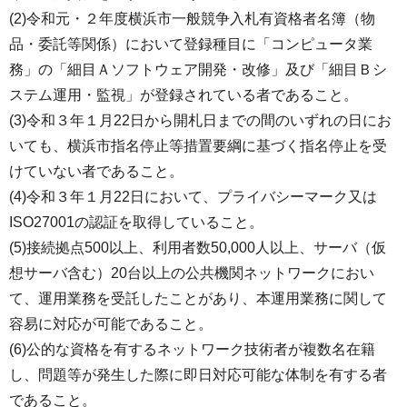
(2)令和元・２年度横浜市一般競争入札有資格者名簿（物
品・委託等関係）において登録種目に「コンピュータ業
務」の「細目Ａソフトウェア開発・改修」及び「細目Ｂシ
ステム運用・監視」が登録されている者であること。
(3)令和３年１月22日から開札日までの間のいずれの日にお
いても、横浜市指名停止等措置要綱に基づく指名停止を受
けていない者であること。
(4)令和３年１月22日において、プライバシーマーク又は
ISO27001の認証を取得していること。
(5)接続拠点500以上、利用者数50,000人以上、サーバ（仮
想サーバ含む）20台以上の公共機関ネットワークにおい
て、運用業務を受託したことがあり、本運用業務に関して
容易に対応が可能であること。
(6)公的な資格を有するネットワーク技術者が複数名在籍
し、問題等が発生した際に即日対応可能な体制を有する者
であること。