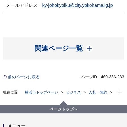
メールアドレス：
ky-johokyoiku@city.yokohama.lg.jp
開く
関連ページ一覧
前のページに戻る
ページID：460-336-233
現在位
現在位置
横浜市トップページ
ビジネス
入札・契約
プロポーザル等の発注情報
2021年度
委託
教育委員会事務局
【入札結果】横浜市教育情報ネットワークシステム運
ページトップへ
用業務委託 一式
メニュー