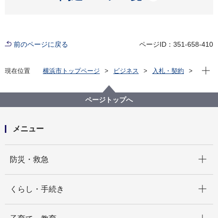
前のページに戻る
ページID：351-658-410
現在位
現在位置
横浜市トップページ
ビジネス
入札・契約
プロポーザル等の発注情報
2021年度
委託
教育委員会事務局
「令和３年度 英語指導助手配置業務」受託候補者選定
ページトップへ
結果
メニュー
開く
防災・救急
開く
くらし・手続き
開く