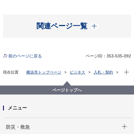
開く
関連ページ一覧
前のページに戻る
ページID：353-535-092
現在位
現在位置
横浜市トップページ
ビジネス
入札・契約
プロポーザル等の発注情報
2021年度
委託
教育委員会事務局
【入札結果公表】【公募型指名競争入札・令和3年度】
ページトップへ
学校給食従事者検便検査委託
メニュー
開く
防災・救急