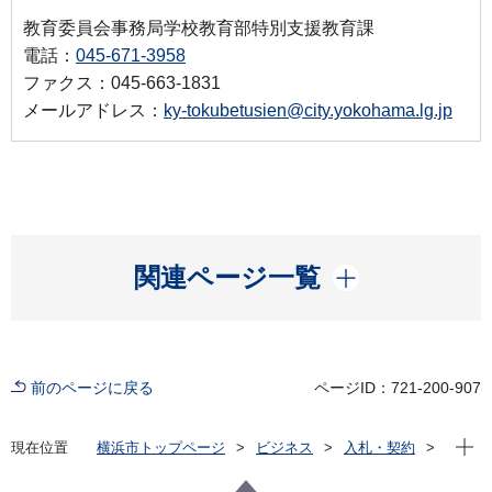
教育委員会事務局学校教育部特別支援教育課
電話：
045-671-3958
ファクス：045-663-1831
メールアドレス：
ky-tokubetusien@city.yokohama.lg.jp
開く
関連ページ一覧
前のページに戻る
ページID：721-200-907
現在位
現在位置
横浜市トップページ
ビジネス
入札・契約
プロポーザル等の発注情報
2021年度
委託
教育委員会事務局