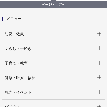
【入札結果掲載】【公募型指名競争入札】特別支援学
ページトップへ
校福祉車両等運行業務委託（中村特別支援学校／人工
呼吸器対応Ｂコース）
メニュー
開く
防災・救急
開く
くらし・手続き
開く
子育て・教育
開く
健康・医療・福祉
開く
観光・イベント
開く
ビジネス