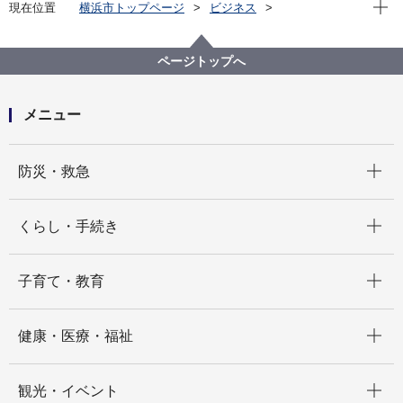
現在位
現在位置
横浜市トップページ
ビジネス
中小企業支援
中央卸売市場
行政情報
横浜市中央卸売市場の再編・機能強化
第６回会議録
ページトップへ
メニュー
開く
防災・救急
開く
くらし・手続き
開く
子育て・教育
開く
健康・医療・福祉
開く
観光・イベント