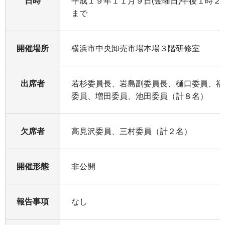
日時
平成１９年１１月９日(金曜日)午後１時２
まで
開催場所
横浜市中央卸売市場本場３階研修室
出席者
若杉委員長、岩島副委員長、樋口委員、福
委員、増田委員、池田委員（計８名）
欠席者
高見沢委員、三村委員（計２名）
開催形態
非公開
報告事項
なし