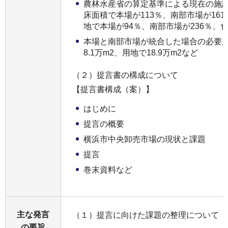
農林水産省の算定基準による現在の施
床面積で本場が113％、南部市場が16
地で本場が94％、南部市場が236％、食
本場と南部市場が統合した場合の必要規
8.1万m2、用地で18.9万m2など
（２）提言書の構成について
【提言書構成（案）】
はじめに
提言の概要
横浜市中央卸売市場の現状と課題
提言
巻末資料など
主な発言
（１）提言に向けた課題の整理について
の要旨