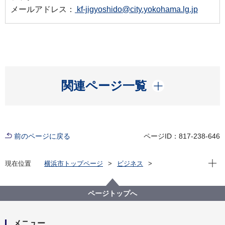
メールアドレス：
kf-jigyoshido@city.yokohama.lg.jp
開く
関連ページ一覧
前のページに戻る
ページID：817-238-646
現在位
現在位置
横浜市トップページ
ビジネス
分野別メニュー
福祉・介護
高齢者福祉・介護
【令和７年度】横浜市訪問介護等サービス提供体制確
ページトップへ
保支援事業について
メニュー