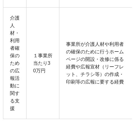
介護
⼈
材・
利⽤
事業所が介護⼈材や利⽤者
者確
の確保のために⾏うホーム
保の
１事業所
ページの開設・改修に係る
ため
当たり3
経費や広報宣材（リーフレ
の広
0万円
ット、チラシ等）の作成・
報活
印刷等の広報に要する経費
動に
関す
る⽀
援