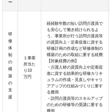
ー
経経験年数の短い訪問介護員で
も安⼼して働き続けられるよ
研
う、事業所が⾏う訪問介護員等
修
の資質向上・定着促進に資する
体
研修計画の作成など研修体制の
構築のための取組に要する経費
制
１事業
【対象経費の例】
の
所当た
・介護⼈材の資質向上や定着促
構
り10
進に資する効果的な研修カリキ
築
万円
ュラムの作成・⾒直しやキャリ
の
アアップの仕組みづくりに要す
支
る費⽤
援
・訪問介護員等のスキルアップ
のための研修等の受講に要する
費用