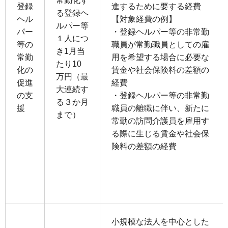
常勤化す
登録
進するために要する経費
る登録ヘ
ヘル
【対象経費の例】
ルパー等
パー
・登録ヘルパー等の⾮常勤
１⼈につ
等の
職員が常勤職員としての雇
き1⽉当
常勤
⽤を希望する場合に必要な
たり10
化の
賃⾦や社会保険料の差額の
万円（最
促進
経費
⼤連続す
の⽀
・登録ヘルパー等の⾮常勤
る３か⽉
援
職員の離職に伴い、新たに
まで）
常勤の訪問介護員を雇⽤す
る際に⽣じる賃⾦や社会保
険料の差額の経費
⼩規模な法⼈を中⼼とした