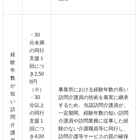
・30
分未満
の同⾏
経
⽀援１
験
回につ
年
き2,50
数
0円
が
（※）
事業所における経験年数の⻑い
短
・30
訪問介護員の技術を着実に継承
い
分以上
するため、当該訪問介護員が、
訪
の同⾏
⼀定期間、経験年数の短い訪問
問
⽀援１
介護員や訪問業務に従事した経
介
回につ
験のない介護職員等に同⾏し、
護
き4,00
訪問介護等サービスの質の確保