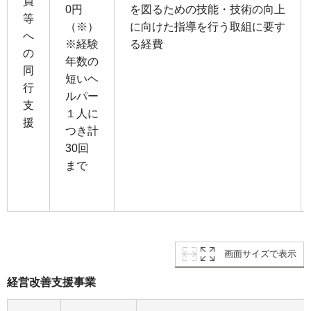
員
0円
を図るための技能・技術の向上
等
（※）
に向けた指導を⾏う取組に要す
へ
※経験
る経費
の
年数の
同
短いヘ
行
ルパー
支
１⼈に
援
つき計
30回
まで
画面サイズで表示
経営改善支援事業