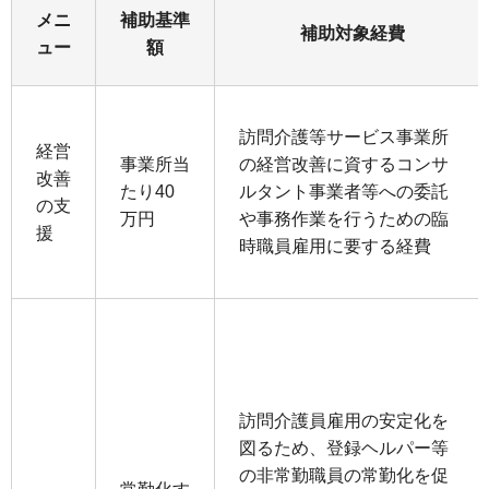
メニ
補助基準
補助対象経費
ュー
額
訪問介護等サービス事業所
経営
事業所当
の経営改善に資するコンサ
改善
たり40
ルタント事業者等への委託
の⽀
万円
や事務作業を⾏うための臨
援
時職員雇⽤に要する経費
訪問介護員雇⽤の安定化を
図るため、登録ヘルパー等
の⾮常勤職員の常勤化を促