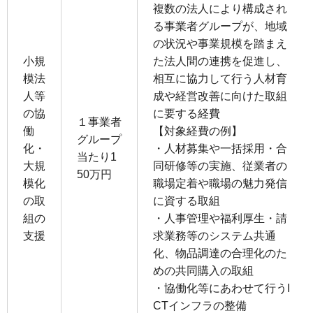
複数の法⼈により構成され
る事業者グループが、地域
の状況や事業規模を踏まえ
⼩規
た法⼈間の連携を促進し、
模法
相互に協⼒して⾏う⼈材育
⼈等
成や経営改善に向けた取組
の協
に要する経費
１事業者
働
【対象経費の例】
グループ
化・
・⼈材募集や⼀括採⽤・合
当たり1
⼤規
同研修等の実施、従業者の
50万円
模化
職場定着や職場の魅⼒発信
の取
に資する取組
組の
・⼈事管理や福利厚⽣・請
⽀援
求業務等のシステム共通
化、物品調達の合理化のた
めの共同購⼊の取組
・協働化等にあわせて⾏うI
CTインフラの整備