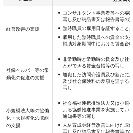
コンサルタント事業者等への委
写し及び納品書⼜は報告書等の
臨時職員の雇⽤⽇を証すること
経営改善の支援
雇⽤した臨時職員への賃⾦の⽀
補助対象期間中における賃⾦台
⾮常勤時と常勤時の賃⾦及び社
とができる賃⾦台帳等の写し
登録ヘルパー等の常
離職した訪問介護員及び新たに
勤化の促進の⽀援
及び社会保険料の差額を証する
写し
社会福祉連携推進法⼈⼜は⼩規
よる協働推進事業を実施してい
⼩規模法⼈等の協働
通知書等の写し
化・⼤規模化の取組
⼈材育成や経営改善に向けた取
の⽀援
写し及び納品書⼜は報告書等の