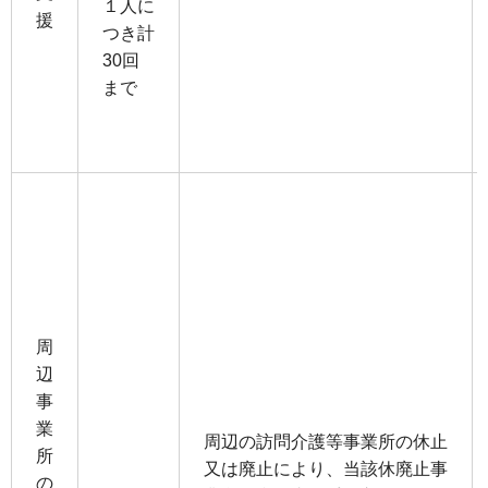
１⼈に
援
つき計
30回
まで
周
辺
事
業
周辺の訪問介護等事業所の休止
所
又は廃止により、当該休廃止事
の