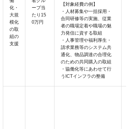
働
者グル
【対象経費の例】
化・
ープ当
・⼈材募集や⼀括採⽤・
⼤規
たり15
合同研修等の実施、従業
模化
0万円
者の職場定着や職場の魅
の取
⼒発信に資する取組
組の
・⼈事管理や福利厚⽣・
⽀援
請求業務等のシステム共
通化、物品調達の合理化
のための共同購⼊の取組
・協働化等にあわせて⾏
うICTインフラの整備