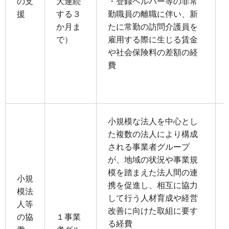
の⽀
⼤連続
・登録ヘルパー等の⾮常
援
する３
勤職員の離職に伴い、新
か⽉ま
たに常勤の訪問介護員を
で）
雇⽤する際に⽣じる賃⾦
や社会保険料の差額の経
費
⼩規模な法⼈を中⼼とし
た複数の法⼈により構成
される事業者グループ
が、地域の状況や事業規
模を踏まえた法⼈間の連
⼩規
携を促進し、相互に協⼒
模法
して⾏う⼈材育成や経営
⼈等
改善に向けた取組に要す
の協
１事業
る経費