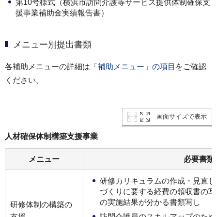
第10号様式（横浜市訪問介護等サービス提供体制確保⽀
援事業補助⾦実績報告書）
メニュー別提出書類
各補助メニューの詳細は
「補助メニュー」の項目
をご確認
ください。
画面サイズで表示
⼈材確保体制構築⽀援事業
メニュー
必要書類
研修カリキュラムの作成・⾒直し
づくりに要する経費の領収書の写
の実施結果が分かる書類写し
研修体制の構築の
⽀援
訪問介護員のスキルアップのため