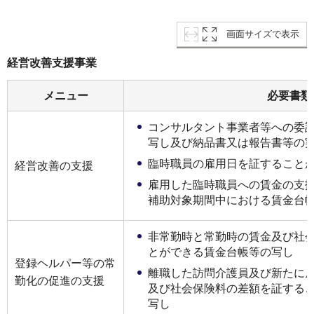
画面サイズで表示
経営改善支援事業
メニュー
必要書類
コンサルタント事業者等への委
写し及び納品書⼜は報告書等の
臨時職員の雇⽤⽇を証すること
経営改善の支援
雇⽤した臨時職員への賃⾦の⽀
補助対象期間中における賃⾦台
⾮常勤時と常勤時の賃⾦及び社
とができる賃⾦台帳等の写し
登録ヘルパー等の常
離職した訪問介護員及び新たに
勤化の促進の⽀援
及び社会保険料の差額を証する
写し