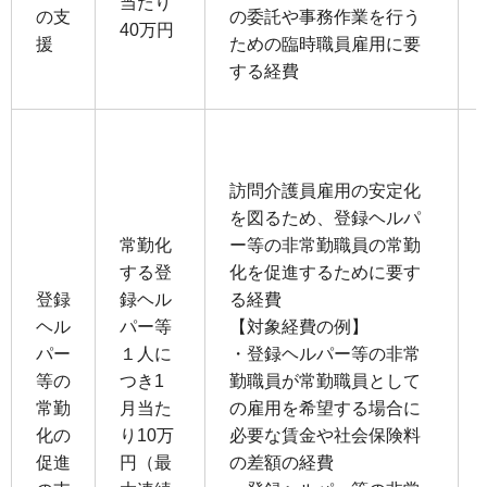
当たり
の⽀
の委託や事務作業を⾏う
40万円
援
ための臨時職員雇⽤に要
する経費
訪問介護員雇⽤の安定化
を図るため、登録ヘルパ
常勤化
ー等の⾮常勤職員の常勤
する登
化を促進するために要す
登録
録ヘル
る経費
ヘル
パー等
【対象経費の例】
パー
１⼈に
・登録ヘルパー等の⾮常
等の
つき1
勤職員が常勤職員として
常勤
⽉当た
の雇⽤を希望する場合に
化の
り10万
必要な賃⾦や社会保険料
促進
円（最
の差額の経費