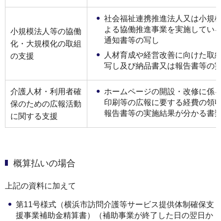
社会福祉連携推進法⼈⼜は⼩規
よる協働推進事業を実施してい
⼩規模法⼈等の協働
通知書等の写し
化・⼤規模化の取組
⼈材育成や経営改善に向けた取
の⽀援
写し及び納品書⼜は報告書等の
介護⼈材・利⽤者確
ホームページの開設・改修に係
印刷等の広報に要する経費の領
保のための広報活動
報告書等の実施結果が分かる書
に関する⽀援
概算払いの場合
上記の資料に加えて
第11号様式（横浜市訪問介護等サービス提供体制確保⽀
援事業補助⾦精算書）（補助事業が終了した日の翌日か