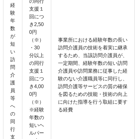
の同⾏
経
⽀援１
験
回につ
年
き2,50
数
0円
が
（※）
事業所における経験年数の⻑い
短
・30
訪問介護員の技術を着実に継承
い
分以上
するため、当該訪問介護員が、
訪
の同⾏
⼀定期間、経験年数の短い訪問
問
⽀援１
介護員や訪問業務に従事した経
介
回につ
験のない介護職員等に同⾏し、
護
き4,00
訪問介護等サービスの質の確保
員
0円
を図るための技能・技術の向上
等
（※）
に向けた指導を⾏う取組に要す
へ
※経験
る経費
の
年数の
同
短いヘ
行
ルパー
支