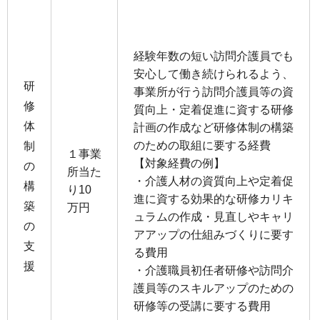
経験年数の短い訪問介護員でも
安心して働き続けられるよう、
研
事業所が行う訪問介護員等の資
修
質向上・定着促進に資する研修
体
計画の作成など研修体制の構築
のための取組に要する経費
制
１事業
【対象経費の例】
の
所当た
・介護人材の資質向上や定着促
構
り10
進に資する効果的な研修カリキ
築
万円
ュラムの作成・見直しやキャリ
の
アアップの仕組みづくりに要す
支
る費用
援
・介護職員初任者研修や訪問介
護員等のスキルアップのための
研修等の受講に要する費用