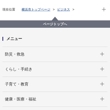
現在位
現在位置
横浜市トップページ
ビジネス
分野別メニュー
福祉・介護
高齢者福祉・介護
【令和８年度】横浜市訪問介護等サービス提供体制確
ページトップへ
保支援事業について
メニュー
開く
防災・救急
開く
くらし・手続き
開く
子育て・教育
開く
健康・医療・福祉
開く