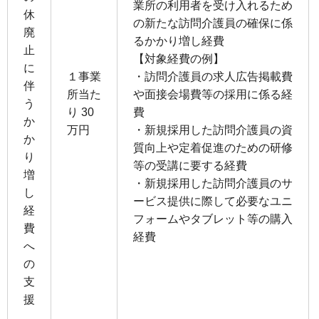
業所の利用者を受け入れるため
休
の新たな訪問介護員の確保に係
廃
るかかり増し経費
止
【対象経費の例】
に
１事業
・訪問介護員の求人広告掲載費
伴
所当た
や面接会場費等の採用に係る経
う
り 30
費
か
万円
・新規採用した訪問介護員の資
か
質向上や定着促進のための研修
り
等の受講に要する経費
増
・新規採用した訪問介護員のサ
し
ービス提供に際して必要なユニ
経
フォームやタブレット等の購入
費
経費
へ
の
支
援