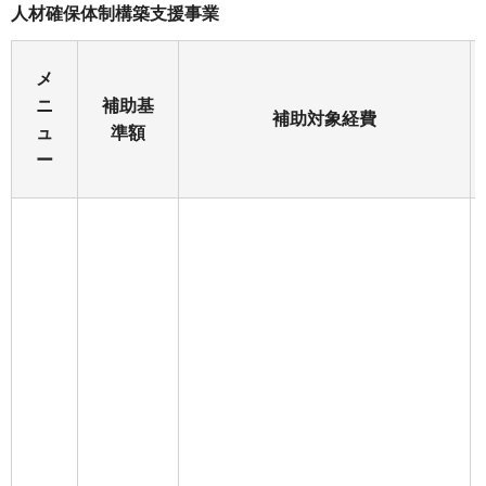
人材確保体制構築支援事業
メ
ニ
補助基
補助対象経費
ュ
準額
ー