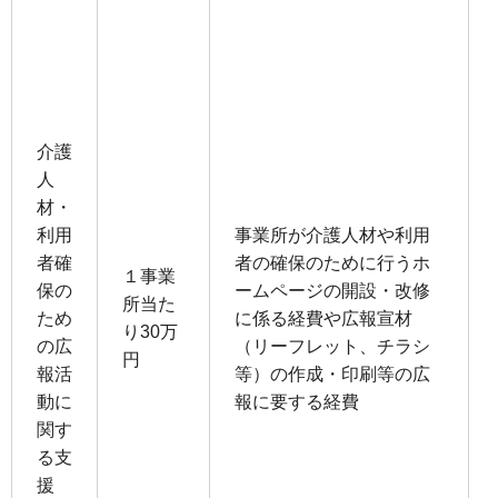
介護
⼈
材・
利⽤
事業所が介護⼈材や利⽤
者確
者の確保のために⾏うホ
１事業
保の
ームページの開設・改修
所当た
ため
に係る経費や広報宣材
り30万
の広
（リーフレット、チラシ
円
報活
等）の作成・印刷等の広
動に
報に要する経費
関す
る⽀
援