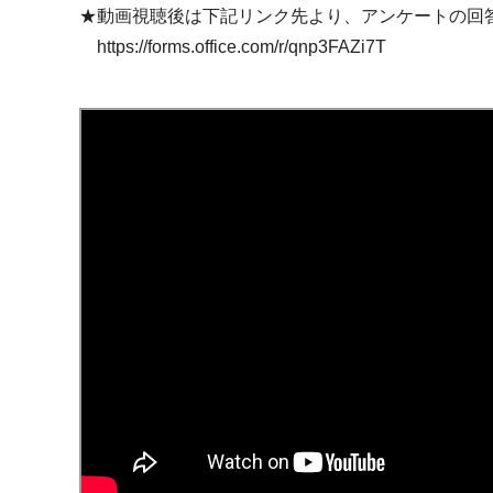
★動画視聴後は下記リンク先より、アンケートの回
https://forms.office.com/r/qnp3FAZi7T